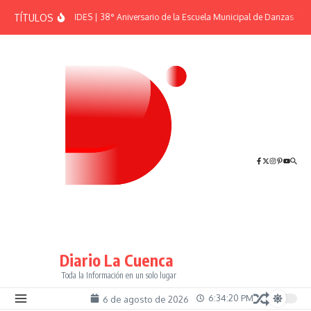
Saltar al contenido
TÍTULOS
EFEMÉRIDES | 38° Aniversario de la Escuela Municipal de Danzas “El 
Diario La Cuenca
Toda la Información en un solo lugar
6:34:21 PM
6 de agosto de 2026