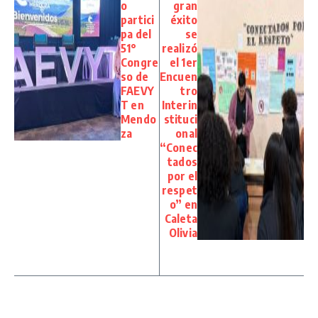
o
gran
partici
éxito
pa del
se
51°
realizó
Congre
el 1er
so de
Encuen
FAEVY
tro
T en
Interin
Mendo
stituci
za
onal
“Conec
tados
por el
respet
o” en
Caleta
Olivia