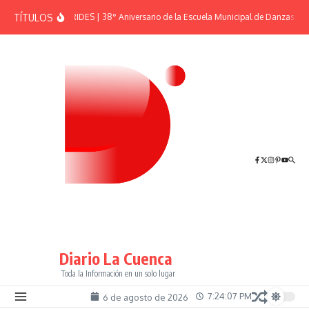
Saltar al contenido
TÍTULOS
EFEMÉRIDES | 38° Aniversario de la Escuela Municipal de Danzas “El 
Diario La Cuenca
Toda la Información en un solo lugar
7:24:07 PM
6 de agosto de 2026