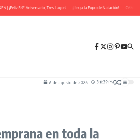
¡Feliz 53° Aniversario, Tres Lagos!
¡Llega la Expo de Natación!
CAMINATA 
3:11:40 PM
6 de agosto de 2026
emprana en toda la