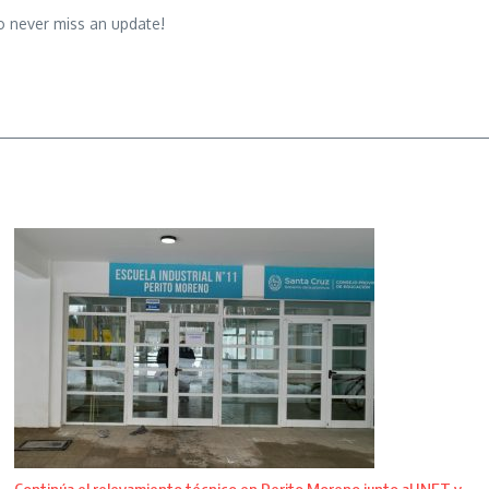
o never miss an update!
Continúa el relevamiento técnico en Perito Moreno junto al INET y