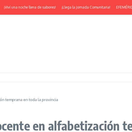
Viví una noche llena de sabores!
¡Llega la Jornada Comunitaria!
EFEMÉRIDES | 
ión temprana en toda la provincia
cente en alfabetización t