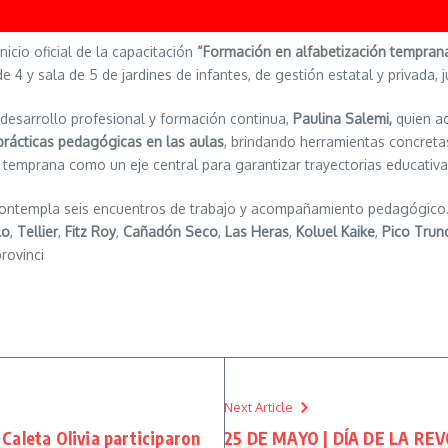
inicio oficial de la capacitación
“Formación en alfabetización temprana e
 y sala de 5 de jardines de infantes, de gestión estatal y privada, ju
e desarrollo profesional y formación continua,
Paulina Salemi,
quien ac
 prácticas pedagógicas en las aulas
, brindando herramientas concret
 temprana como un eje central para garantizar trayectorias educativa
y contempla seis encuentros de trabajo y acompañamiento pedagógico
lo
,
Tellier
,
Fitz Roy
,
Cañadón Seco
,
Las Heras
,
Koluel Kaike
,
Pico Trun
rovinci
Next Article
Caleta Olivia participaron
25 DE MAYO | DÍA DE LA R