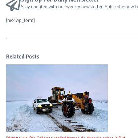
Stay updated with our weekly newsletter. Subscribe now t
[mc4wp_form]
Related Posts
Distrito Vial Río Gallegos realizó tareas de despeje sobre la Rut ...