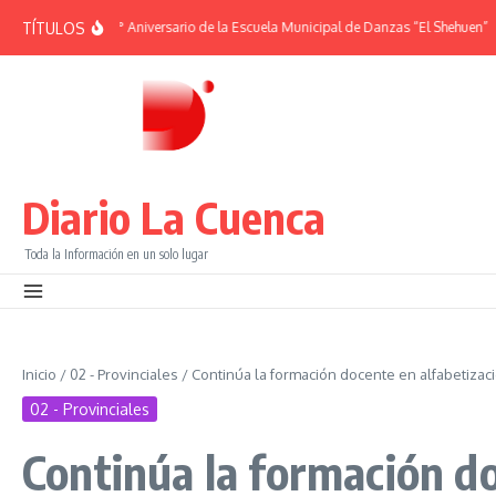
Saltar al contenido
TÍTULOS
EMÉRIDES | 38° Aniversario de la Escuela Municipal de Danzas “El Shehuen”
¡
Diario La Cuenca
Toda la Información en un solo lugar
Inicio
/
02 - Provinciales
/
Continúa la formación docente en alfabetizac
02 - Provinciales
Continúa la formación do