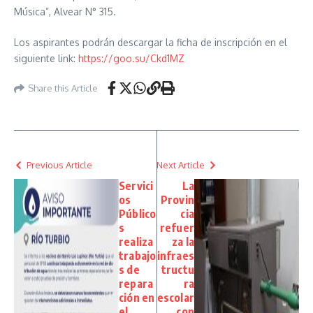
Música”, Alvear N° 315.
Los aspirantes podrán descargar la ficha de inscripción en el
siguiente link:
https://goo.su/Ckd1MZ
Share this Article
Previous Article
Next Article
Servici
La
os
Provin
Público
cia
s
refuer
realiza
za la
trabajo
infraes
s de
tructu
repara
ra
ción en
escolar
el
con