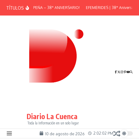
Saltar al contenido
TÍTULOS
¡GRAN PEÑA – 38° ANIVERSARIO!
EFEMÉRIDES | 38° Aniversario d
Diario La Cuenca
Toda la Información en un solo lugar
2:02:02 PM
10 de agosto de 2026