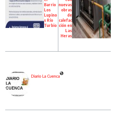
Barrio
nuevas
Los
obras
Lupino
de
s Río
calefac
Turbio
ción en
Las
Heras
Diario La Cuenca