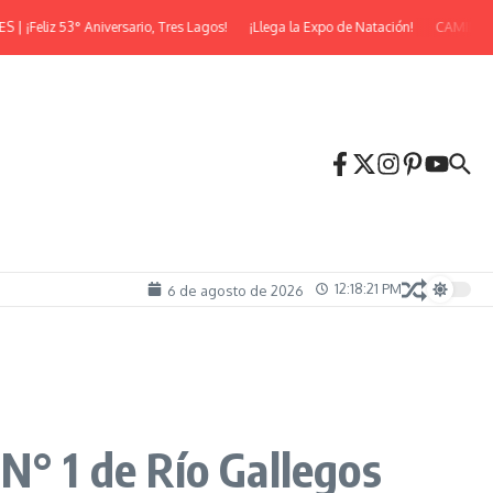
eliz 53° Aniversario, Tres Lagos!
¡Llega la Expo de Natación!
CAMINATA 
12:18:22 PM
6 de agosto de 2026
N° 1 de Río Gallegos