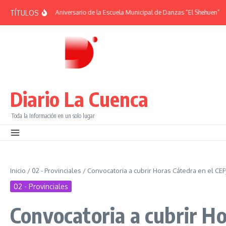
Saltar al contenido
TÍTULOS
MÉRIDES | 38° Aniversario de la Escuela Municipal de Danzas “El Shehuen”
¡Vi
Diario La Cuenca
Toda la Información en un solo lugar
Inicio
/
02 - Provinciales
/
Convocatoria a cubrir Horas Cátedra en el CEF
02 - Provinciales
Convocatoria a cubrir Ho