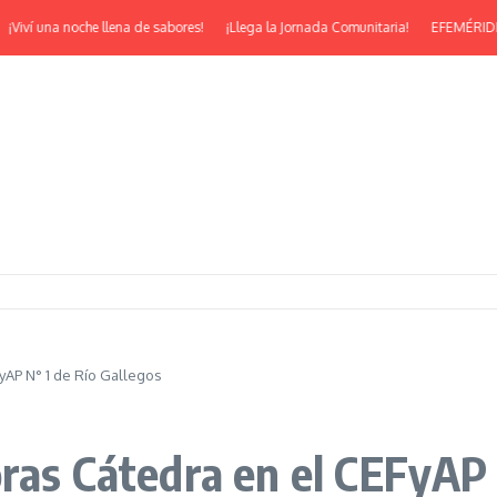
ví una noche llena de sabores!
¡Llega la Jornada Comunitaria!
EFEMÉRIDES | ¡F
yAP N° 1 de Río Gallegos
ras Cátedra en el CEFyAP 