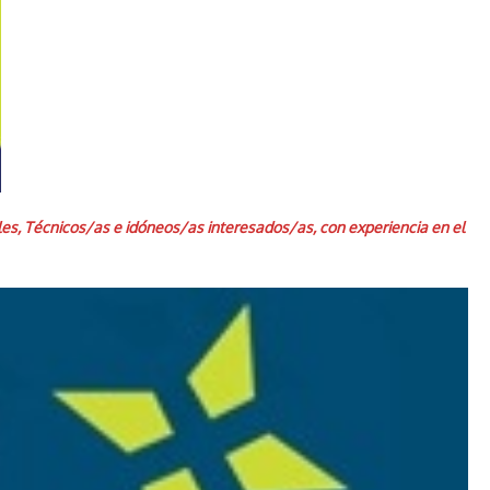
les, Técnicos/as e idóneos/as interesados/as, con experiencia en el