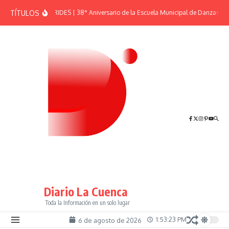
Saltar al contenido
TÍTULOS
EFEMÉRIDES | 38° Aniversario de la Escuela Municipal de Danzas “El
Diario La Cuenca
Toda la Información en un solo lugar
1:53:23 PM
6 de agosto de 2026