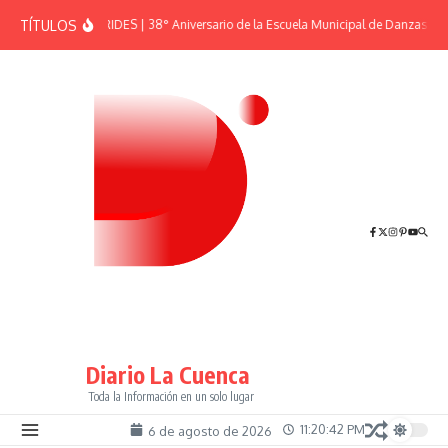
Saltar al contenido
TÍTULOS
EFEMÉRIDES | 38° Aniversario de la Escuela Municipal de Danzas “El 
Diario La Cuenca
Toda la Información en un solo lugar
11:20:42 PM
6 de agosto de 2026