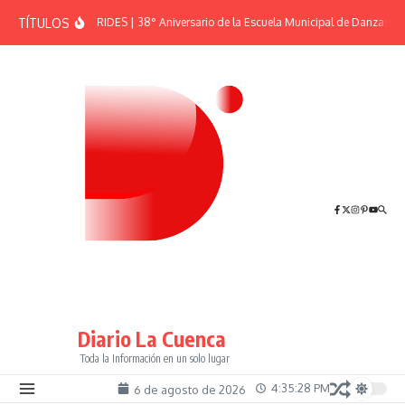
Saltar al contenido
TÍTULOS
EFEMÉRIDES | 38° Aniversario de la Escuela Municipal de Danzas “El
Diario La Cuenca
Toda la Información en un solo lugar
4:35:29 PM
6 de agosto de 2026