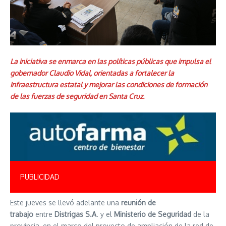
La iniciativa se enmarca en las políticas públicas que impulsa el
gobernador Claudio Vidal, orientadas a fortalecer la
infraestructura estatal y mejorar las condiciones de formación
de las fuerzas de seguridad en Santa Cruz.
PUBLICIDAD
Este jueves se llevó adelante una
reunión de
trabajo
entre
Distrigas S.A
. y el
Ministerio de Seguridad
de la
provincia, en el marco del proyecto de ampliación de la red de