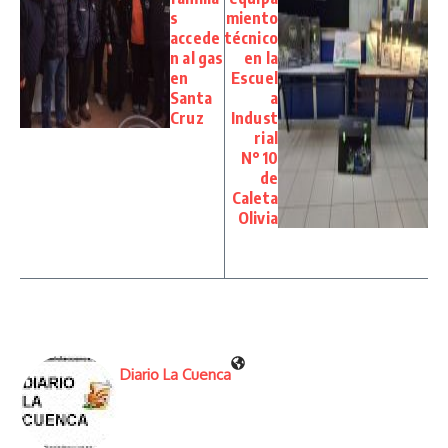
s
miento
accede
técnico
n al gas
en la
en
Escuel
Santa
a
Cruz
Indust
rial
N°10
de
Caleta
Olivia
Diario La Cuenca