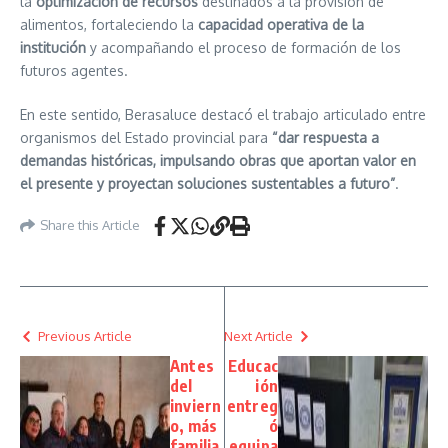
la
optimización de recursos
destinados a la provisión de
alimentos, fortaleciendo la
capacidad operativa de la
institución
y acompañando el proceso de formación de los
futuros agentes.
En este sentido, Berasaluce destacó el trabajo articulado entre
organismos del Estado provincial para
“dar respuesta a
demandas históricas, impulsando obras que aportan valor en
el presente y proyectan soluciones sustentables a futuro”
.
Share this Article
Previous Article
Next Article
Antes
Educac
del
ión
inviern
entreg
o, más
ó
familia
equipa