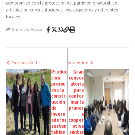
compromiso con la protección del patrimonio natural, en
articulación con instituciones, investigadores y referentes
locales.
Share this Article
Previous Article
Next Article
Produc
Gran
ción
convoc
promu
atoria
eve la
para
constr
confor
ucción
mar la
de
primer
invern
a
aderos
cooper
susten
ativa
tables
santac