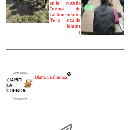
en la
ruceña
Cuenca
de
Carbon
enseña
ífera
nza de
idioma
s
Diario La Cuenca