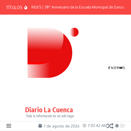
Saltar al contenido
TÍTULOS
EFEMÉRIDES | 38° Aniversario de la Escuela Municipal de Danzas “El
Diario La Cuenca
Toda la Información en un solo lugar
7:02:43 AM
7 de agosto de 2026