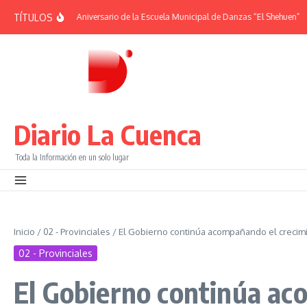
Saltar al contenido
TÍTULOS
ÉRIDES | 38° Aniversario de la Escuela Municipal de Danzas “El Shehuen”
¡Viv
Diario La Cuenca
Toda la Información en un solo lugar
Inicio
/
02 - Provinciales
/
El Gobierno continúa acompañando el crecimie
02 - Provinciales
El Gobierno continúa aco