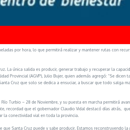
ladas por hora, lo que permitirá realizar y mantener rutas con recur
z. La única salida es producir, generar trabajo y recuperar la capaci
alidad Provincial (AGVP), Julio Bujer, quien además agregó: “Se dicen 
nta Cruz que solo se dedica a ensuciar, a buscar que todo salga mal
de Río Turbio – 28 de Noviembre, y su puesta en marcha permitirá ava
nte, recordad que el gobernador Claudio Vidal destacó días atrás, que
la conectividad vial en toda la provincia.
 que Santa Cruz puede y sabe producir. Estamos reconstruyendo la p