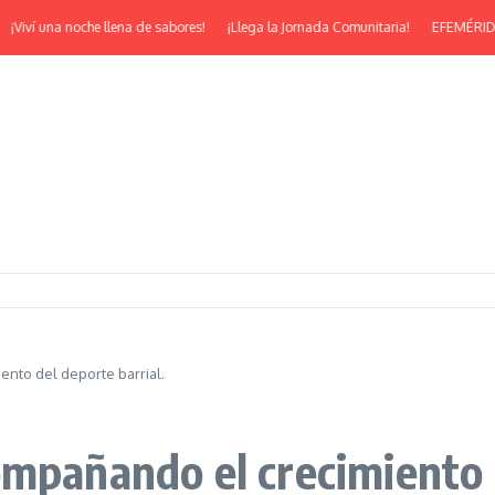
í una noche llena de sabores!
¡Llega la Jornada Comunitaria!
EFEMÉRIDES | ¡Fe
nto del deporte barrial.
mpañando el crecimiento d