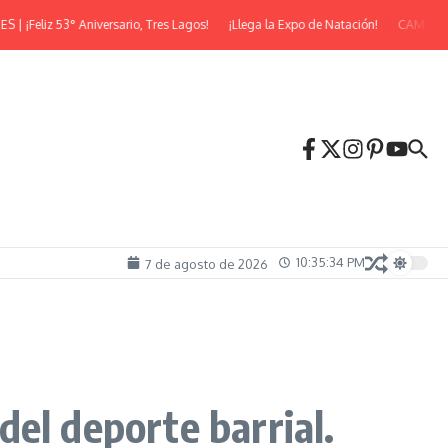
liz 53° Aniversario, Tres Lagos!
¡Llega la Expo de Natación!
CAMINATA N
10:35:36 PM
7 de agosto de 2026
el deporte barrial.