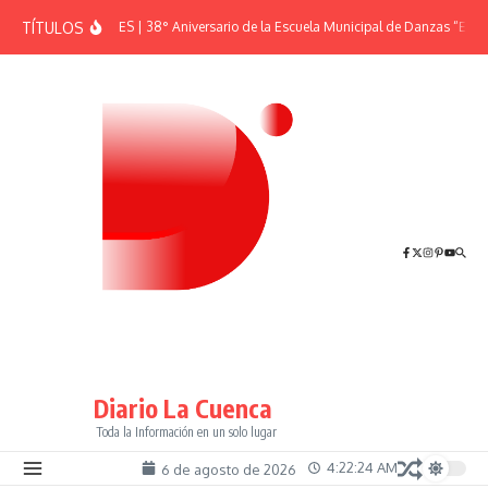
Saltar al contenido
TÍTULOS
EFEMÉRIDES | 38° Aniversario de la Escuela Municipal de Danzas “El Sh
Diario La Cuenca
Toda la Información en un solo lugar
4:22:24 AM
6 de agosto de 2026