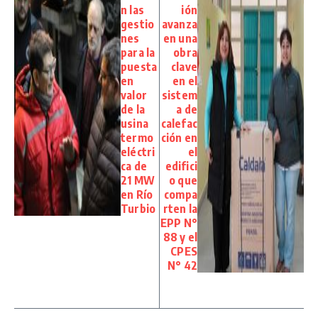
n las
ión
gestio
avanza
nes
en una
para la
obra
puesta
clave
en
en el
valor
sistem
de la
a de
usina
calefac
termo
ción en
eléctri
el
ca de
edifici
21 MW
o que
en Río
compa
Turbio
rten la
EPP N°
88 y el
CPES
N° 42