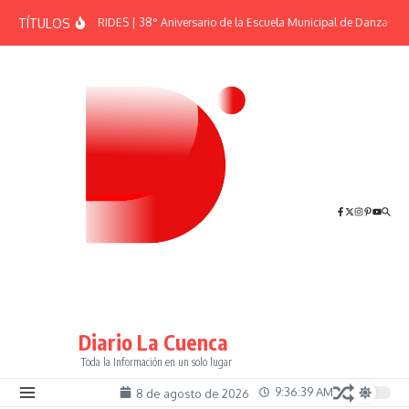
Saltar al contenido
TÍTULOS
EFEMÉRIDES | 38° Aniversario de la Escuela Municipal de Danzas “El
Diario La Cuenca
Toda la Información en un solo lugar
9:36:40 AM
8 de agosto de 2026