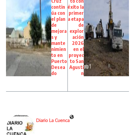
Cruz
tó con
contin
éxito la
úa con
primer
el plan
a etapa
de
de
mejora
explor
s y
ación
mante
2026
nimien
en el
to en
proyec
Puerto
to San
Desea
Agustí
do
n
Diario La Cuenca