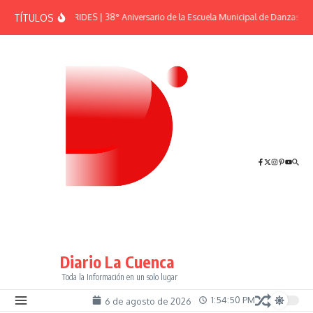
Saltar al contenido
TÍTULOS
EFEMÉRIDES | 38° Aniversario de la Escuela Municipal de Danzas “El
Diario La Cuenca
Toda la Información en un solo lugar
1:54:50 PM
6 de agosto de 2026