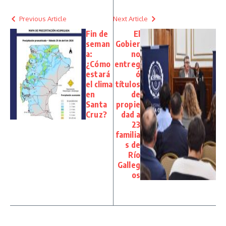
Previous Article
Next Article
Fin de
El
seman
Gobier
a:
no
¿Cómo
entreg
estará
ó
el clima
títulos
en
de
Santa
propie
Cruz?
dad a
23
familia
s de
Río
Galleg
os