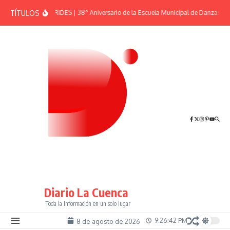
Saltar al contenido
TÍTULOS
EFEMÉRIDES | 38° Aniversario de la Escuela Municipal de Danzas “El
Diario La Cuenca
Toda la Información en un solo lugar
9:26:42 PM
8 de agosto de 2026