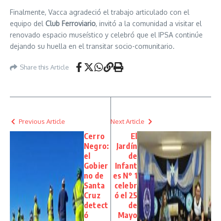
Finalmente, Vacca agradeció el trabajo articulado con el
equipo del
Club Ferroviario
, invitó a la comunidad a visitar el
renovado espacio museístico y celebró que el IPSA continúe
dejando su huella en el transitar socio-comunitario.
Share this Article
Previous Article
Next Article
Cerro
El
Negro:
Jardín
el
de
Gobier
Infant
no de
es N° 1
Santa
celebr
Cruz
ó el 25
detect
de
ó
Mayo