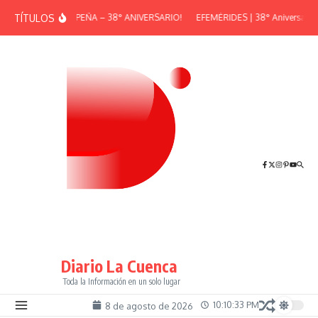
Saltar al contenido
TÍTULOS
¡GRAN PEÑA – 38° ANIVERSARIO!
EFEMÉRIDES | 38° Aniversario d
Diario La Cuenca
Toda la Información en un solo lugar
10:10:33 PM
8 de agosto de 2026