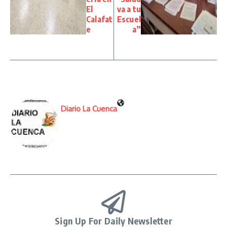
El
va a tu
Calafat
Escuel
e
a”
Diario La Cuenca
Sign Up For Daily Newsletter