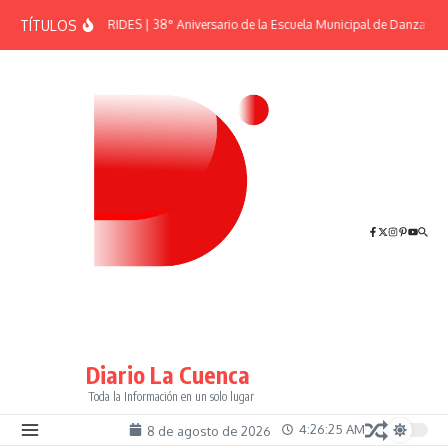
Saltar al contenido
TÍTULOS
EFEMÉRIDES | 38° Aniversario de la Escuela Municipal de Danzas “El
Diario La Cuenca
Toda la Información en un solo lugar
4:26:25 AM
8 de agosto de 2026