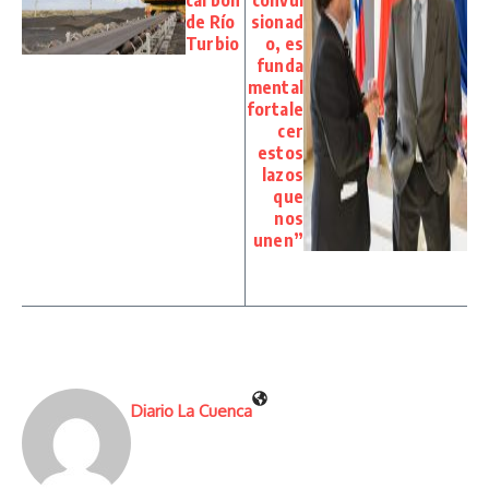
carbón
convul
de Río
sionad
Turbio
o, es
funda
mental
fortale
cer
estos
lazos
que
nos
unen”
Diario La Cuenca