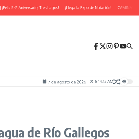
z 53° Aniversario, Tres Lagos!
¡Llega la Expo de Natación!
CAMINATA NOC
8:14:14 AM
7 de agosto de 2026
 agua de Río Gallegos