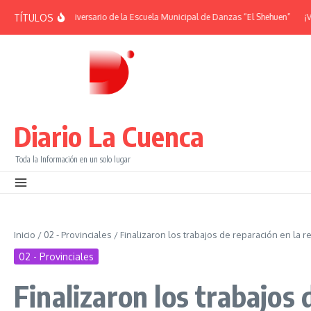
Saltar al contenido
TÍTULOS
IDES | 38° Aniversario de la Escuela Municipal de Danzas “El Shehuen”
¡Viví 
Diario La Cuenca
Toda la Información en un solo lugar
Inicio
/
02 - Provinciales
/
Finalizaron los trabajos de reparación en la 
02 - Provinciales
Finalizaron los trabajos 