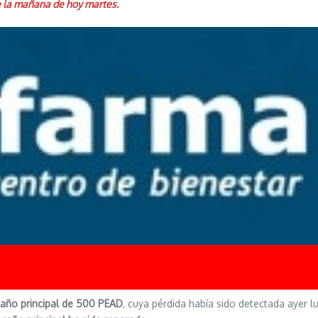
e la mañana de hoy martes.
caño principal de 500 PEAD
, cuya pérdida había sido detectada ayer l