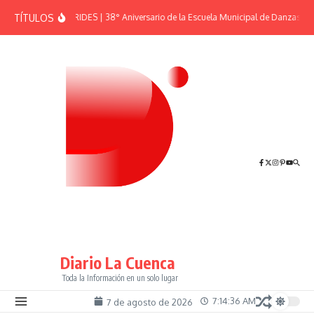
Saltar al contenido
TÍTULOS
EFEMÉRIDES | 38° Aniversario de la Escuela Municipal de Danzas “El
Diario La Cuenca
Toda la Información en un solo lugar
7:14:36 AM
7 de agosto de 2026