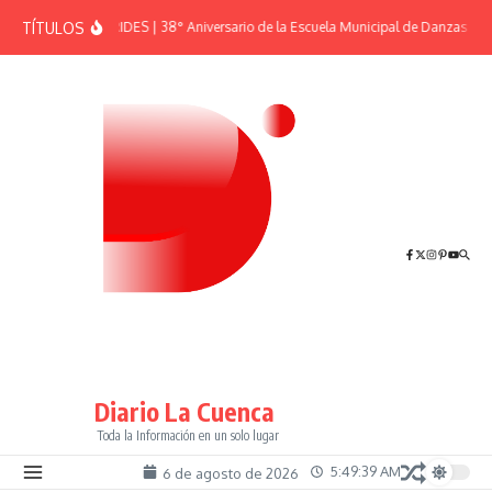
Saltar al contenido
TÍTULOS
EFEMÉRIDES | 38° Aniversario de la Escuela Municipal de Danzas “El 
Diario La Cuenca
Toda la Información en un solo lugar
5:49:39 AM
6 de agosto de 2026