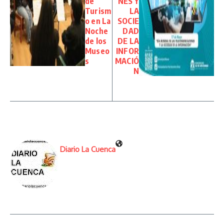
de
NES Y
Turism
LA
o en La
SOCIE
Noche
DAD
de los
DE LA
Museo
INFOR
s
MACIÓ
N
Diario La Cuenca