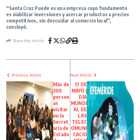
“Santa Cruz Puede es una empresa cuyo fundamento
es viabilizar inversiones y acercar productos a precios
competitivos, sin descuidar al comercio local”
,
concluyó.
Share this Article
Previous Article
Next Article
Más de
17 DE
300
MAYO |
person
DÍA
as
MUNDI
visitar
AL DE
on la
LAS
Secret
TELEC
aría de
OMUNI
Estado
CACIO