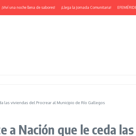
una noche llena de sabores!
¡Llega la Jornada Comunitaria!
EFEMÉRIDES | ¡Feli
a las viviendas del Procrear al Municipio de Río Gallegos
 a Nación que le ceda las