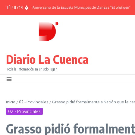
Saltar al contenido
TÍTULOS
DES | 38° Aniversario de la Escuela Municipal de Danzas “El Shehuen”
¡Viví 
Diario La Cuenca
Toda la Información en un solo lugar
Inicio
/
02 - Provinciales
/
Grasso pidió formalmente a Nación que le ced
02 - Provinciales
Grasso pidió formalmente