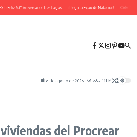
z 53° Aniversario, Tres Lagos!
¡Llega la Expo de Natación!
CAMINATA NOC
6:03:43 PM
6 de agosto de 2026
 viviendas del Procrear