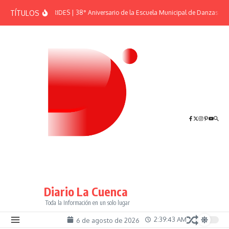
Saltar al contenido
TÍTULOS
EFEMÉRIDES | 38° Aniversario de la Escuela Municipal de Danzas “El 
Diario La Cuenca
Toda la Información en un solo lugar
2:39:43 AM
6 de agosto de 2026