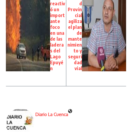
reactiv
d
ó un
Provin
import
cial
ante
agiliza
foco
el plan
en una
de
de las
mante
ladera
nimien
s del
to y
Lago
seguri
Epuyé
dad
n
vial
Diario La Cuenca