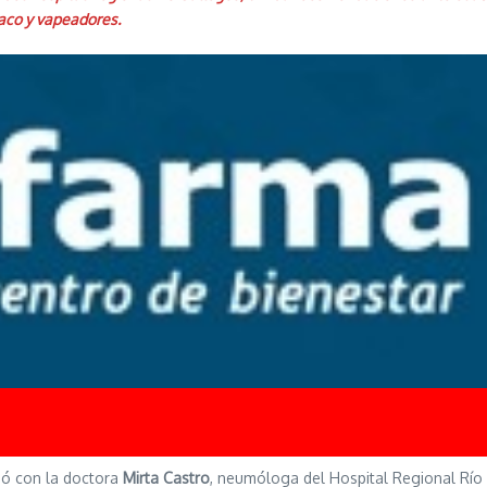
aco y vapeadores.
ogó con la doctora
Mirta Castro
, neumóloga del Hospital Regional Río 