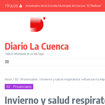
Saltar al contenido
TÍTULOS
RIDES | 38° Aniversario de la Escuela Municipal de Danzas “El Shehuen”
¡Viví
Diario La Cuenca
Toda la Información en un solo lugar
Inicio
/
02 - Provinciales
/
Invierno y salud respiratoria: refuerzan la im
02 - Provinciales
Invierno y salud respirat