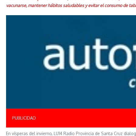
vacunarse, mantener hábitos saludables y evitar el consumo de tab
PUBLICIDAD
En vísperas del invierno, LU14 Radio Provincia de Santa Cruz dial