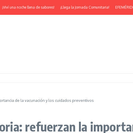
 una noche llena de sabores!
¡Llega la Jornada Comunitaria!
EFEMÉRIDES | ¡Fe
portancia de la vacunación y los cuidados preventivos
oria: refuerzan la importa