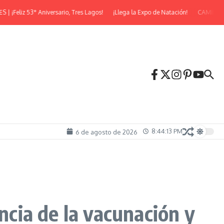
liz 53° Aniversario, Tres Lagos!
¡Llega la Expo de Natación!
CAMINATA NO
8:44:14 PM
6 de agosto de 2026
ncia de la vacunación y