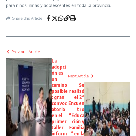
para niños, niñas y adolescentes en toda la provincia.
Share this Article
Previous Article
La
adopci
ón es
Next Article
un
camino
Se
posible
realizó
: gran
el 2°
convoc
Encuen
atoria
tro
en el
“Educa
primer
ción y
taller
Familia
inform
” en la