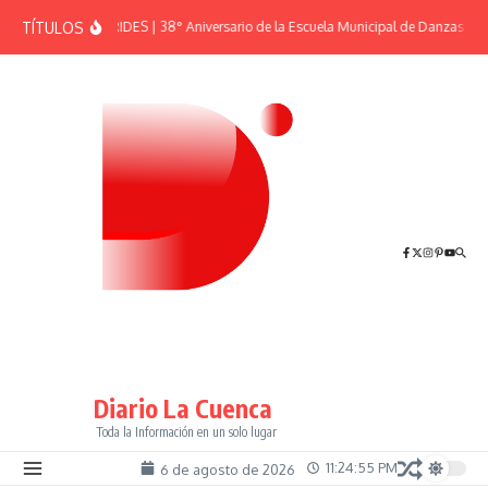
Saltar al contenido
TÍTULOS
EFEMÉRIDES | 38° Aniversario de la Escuela Municipal de Danzas “El 
Diario La Cuenca
Toda la Información en un solo lugar
11:24:55 PM
6 de agosto de 2026