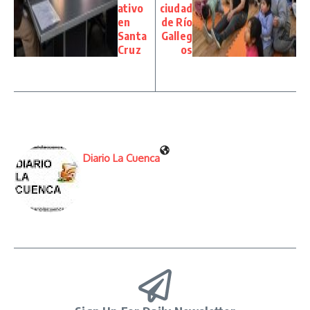
ativo
ciudad
en
de Río
Santa
Galleg
Cruz
os
Diario La Cuenca