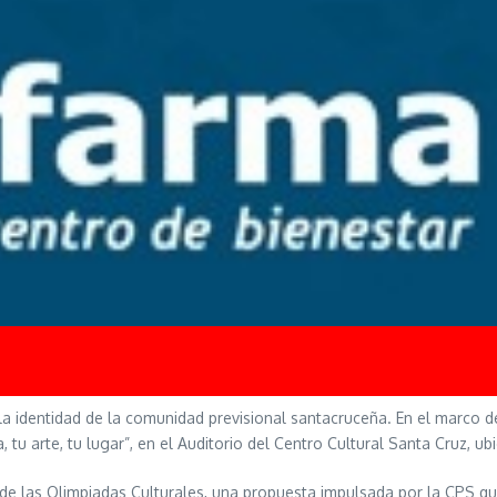
 la identidad de la comunidad previsional santacruceña. En el marco de
a, tu arte, tu lugar”, en el Auditorio del Centro Cultural Santa Cruz,
 de las Olimpiadas Culturales, una propuesta impulsada por la CPS que