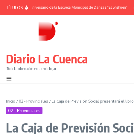
Saltar al contenido
TÍTULOS
 | 38° Aniversario de la Escuela Municipal de Danzas “El Shehuen”
¡Viví una 
Diario La Cuenca
Toda la Información en un solo lugar
Inicio
/
02 - Provinciales
/
La Caja de Previsión Social presentará el libro “
02 - Provinciales
La Caja de Previsión Soci