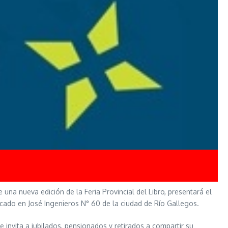
 una nueva edición de la Feria Provincial del Libro, presentará el
 ubicado en José Ingenieros N° 60 de la ciudad de Río Gallegos.
 invita a jubilados, pensionados y retirados a compartir su