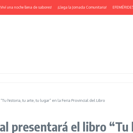
noche llena de sabores!
¡Llega la Jornada Comunitaria!
EFEMÉRIDES | ¡Feliz 5
Tu historia, tu arte, tu lugar” en la Feria Provincial del Libro
al presentará el libro “Tu h