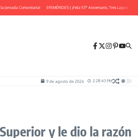
ornada Comunitaria!
EFEMÉRIDES | ¡Feliz 53° Aniversario, Tres Lagos!
¡Llega 
2:28:44 PM
9 de agosto de 2026
uperior y le dio la razón