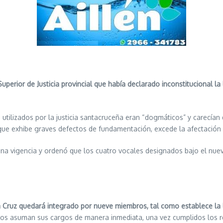
uperior de Justicia provincial que había declarado inconstitucional la 
tilizados por la justicia santacruceña eran “dogmáticos” y carecían 
 que exhibe graves defectos de fundamentación, excede la afectación d
lena vigencia y ordenó que los cuatro vocales designados bajo el nu
ta Cruz quedará integrado por nueve miembros, tal como establece la l
dos asuman sus cargos de manera inmediata, una vez cumplidos los r