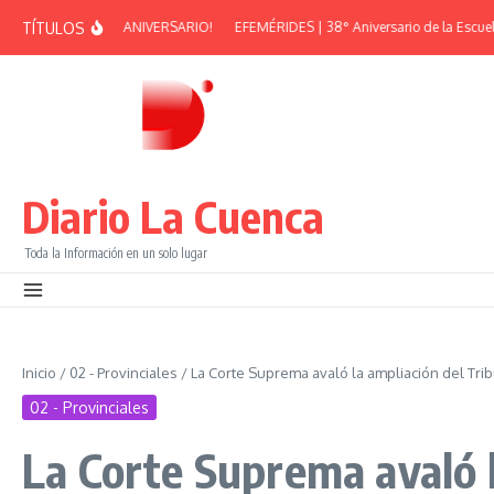
Saltar al contenido
TÍTULOS
AN PEÑA – 38° ANIVERSARIO!
EFEMÉRIDES | 38° Aniversario de la Escuela Mu
Diario La Cuenca
Toda la Información en un solo lugar
Inicio
/
02 - Provinciales
/
La Corte Suprema avaló la ampliación del Trib
02 - Provinciales
La Corte Suprema avaló l