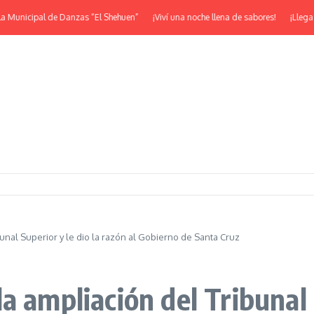
nicipal de Danzas “El Shehuen”
¡Viví una noche llena de sabores!
¡Llega la J
unal Superior y le dio la razón al Gobierno de Santa Cruz
a ampliación del Tribunal S