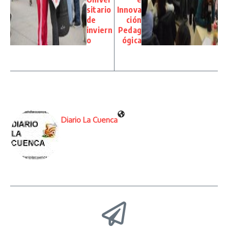
sitario
Innova
de
ción
inviern
Pedag
o
ógica
Diario La Cuenca