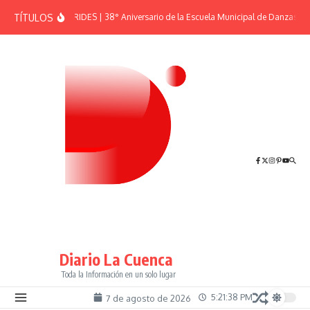
Saltar al contenido
TÍTULOS
EFEMÉRIDES | 38° Aniversario de la Escuela Municipal de Danzas “El
Diario La Cuenca
Toda la Información en un solo lugar
5:21:38 PM
7 de agosto de 2026