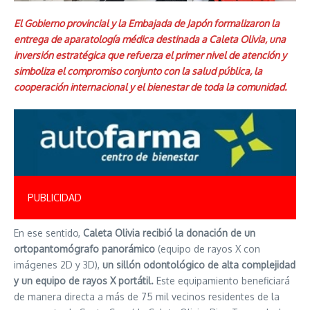
El Gobierno provincial y la Embajada de Japón formalizaron la
entrega de aparatología médica destinada a Caleta Olivia, una
inversión estratégica que refuerza el primer nivel de atención y
simboliza el compromiso conjunto con la salud pública, la
cooperación internacional y el bienestar de toda la comunidad.
PUBLICIDAD
En ese sentido,
Caleta Olivia recibió la donación de un
ortopantomógrafo panorámico
(equipo de rayos X con
imágenes 2D y 3D),
un sillón odontológico de alta complejidad
y un equipo de rayos X portátil.
Este equipamiento beneficiará
de manera directa a más de 75 mil vecinos residentes de la