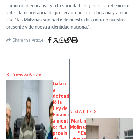
comunidad educativa y a la sociedad en general a reflexionar
sobre la importancia de preservar nuestra soberanía y afirmó
que
“las Malvinas son parte de nuestra historia, de nuestro
presente y de nuestra identidad nacional”.
Share this Article
Previous Article
Galarz
a
defend
ió la
Ley de
Next Article
Financi
amient
Martín
o: “La
Molina:
provin
“Es