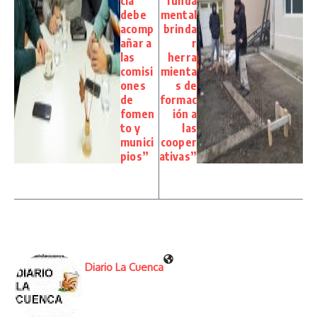
cia
funda
debe
mental
acomp
brinda
añar a
r
las
herra
comisi
mienta
ones
s de
de
formac
fomen
ión a
to y
las
munici
cooper
pios”
ativas”
Diario La Cuenca