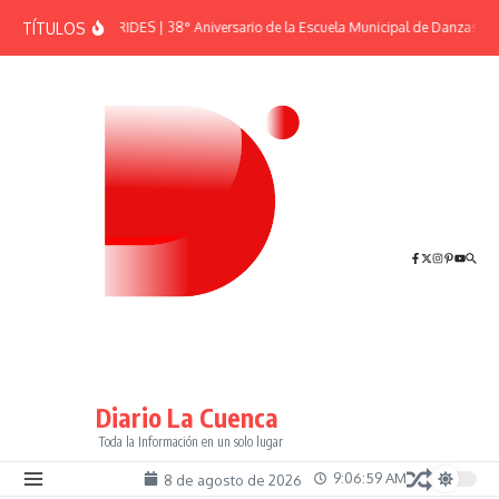
Saltar al contenido
TÍTULOS
EFEMÉRIDES | 38° Aniversario de la Escuela Municipal de Danzas “El
Diario La Cuenca
Toda la Información en un solo lugar
9:06:59 AM
8 de agosto de 2026