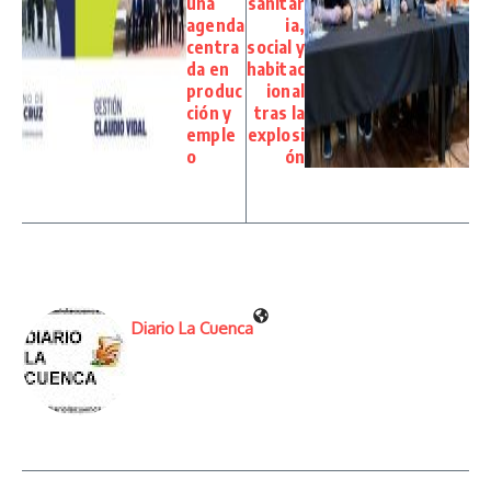
una
sanitar
agenda
ia,
centra
social y
da en
habitac
produc
ional
ción y
tras la
emple
explosi
o
ón
Diario La Cuenca