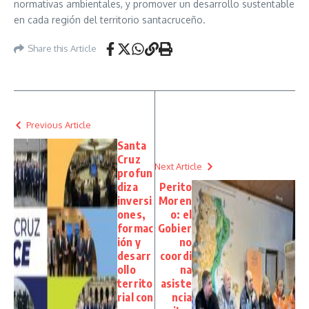
normativas ambientales, y promover un desarrollo sustentable
en cada región del territorio santacruceño.
Share this Article
Previous Article
Santa
Cruz
Next Article
profun
diza
Perito
inversi
Moren
ones,
o: el
formac
Gobier
ión y
no
desarr
coordi
ollo
na
territo
asiste
rial con
ncia