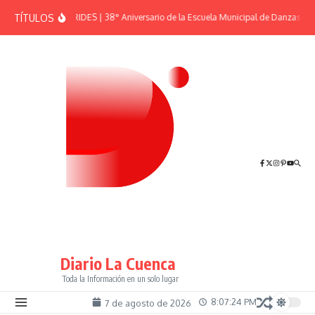
Saltar al contenido
TÍTULOS
EFEMÉRIDES | 38° Aniversario de la Escuela Municipal de Danzas “El 
Diario La Cuenca
Toda la Información en un solo lugar
8:07:24 PM
7 de agosto de 2026