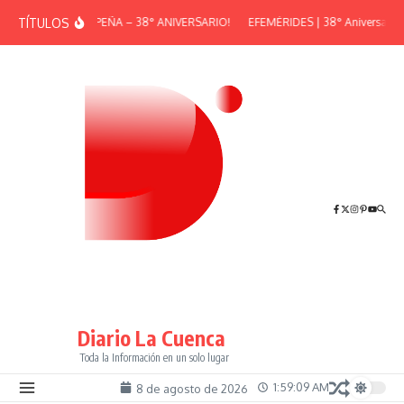
Saltar al contenido
TÍTULOS
¡GRAN PEÑA – 38° ANIVERSARIO!
EFEMÉRIDES | 38° Aniversario d
Diario La Cuenca
Toda la Información en un solo lugar
1:59:09 AM
8 de agosto de 2026