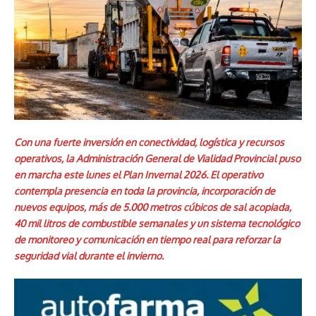
Con una fuerte inversión en conectividad, logística y recursos
operativos, la Administración General de Vialidad Provincial puso
en marcha este lunes el Plan Invernal 2026. El operativo
contempla presencia en toda la provincia, incorporación de
nuevos equipos, más de 5.000 metros cúbicos de sal acopiada,
40 mil litros de combustible semanales y un sistema tecnológico
de monitoreo y comunicación en tiempo real para reforzar la
seguridad vial durante el invierno.