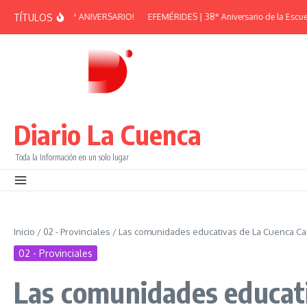
Saltar al contenido
TÍTULOS
RAN PEÑA – 38° ANIVERSARIO!
EFEMÉRIDES | 38° Aniversario de la Escuela M
Diario La Cuenca
Toda la Información en un solo lugar
Inicio
/
02 - Provinciales
/
Las comunidades educativas de La Cuenca Carb
02 - Provinciales
Las comunidades educati