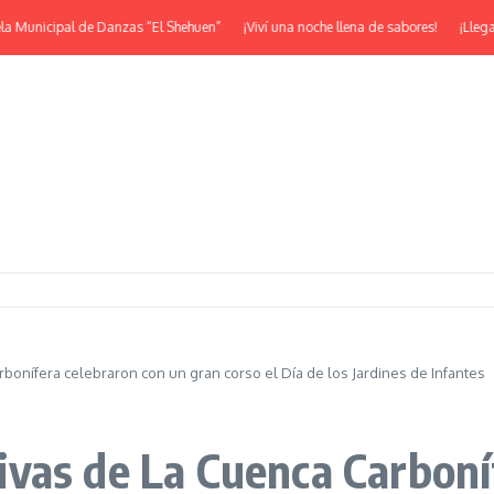
unicipal de Danzas “El Shehuen”
¡Viví una noche llena de sabores!
¡Llega la 
onífera celebraron con un gran corso el Día de los Jardines de Infantes
vas de La Cuenca Carboní