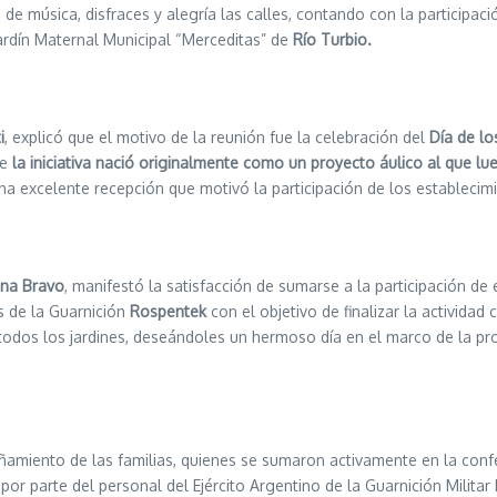
e música, disfraces y alegría las calles, contando con la participació
 Jardín Maternal Municipal “Merceditas” de
Río Turbio.
i
, explicó que el motivo de la reunión fue la celebración del
Día de lo
ue
la iniciativa nació originalmente como un proyecto áulico al que lue
na excelente recepción que motivó la participación de los establecim
tina Bravo
, manifestó la satisfacción de sumarse a la participación de e
os de la Guarnición
Rospentek
con el objetivo de finalizar la activid
 todos los jardines, deseándoles un hermoso día en el marco de la pro
miento de las familias, quienes se sumaron activamente en la confecc
o por parte del personal del Ejército Argentino de la Guarnición Mil