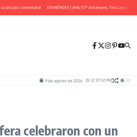
Jornada Comunitaria!
EFEMÉRIDES | ¡Feliz 53° Aniversario, Tres Lagos!
¡Lleg
12:33:53 PM
9 de agosto de 2026
fera celebraron con un