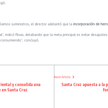
egó.
róximos suministros, el director adelantó que la
incorporación de herr
, indicó Rivas, detallando que la meta principal es evitar desajustes
a consumiendo”, concluyó.
Next Article
ental y consolida una
Santa Cruz apuesta a la p
e en Santa Cruz
fo