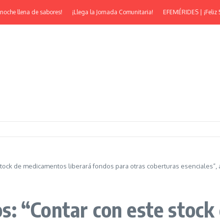
e llena de sabores!
¡Llega la Jornada Comunitaria!
EFEMÉRIDES | ¡Feliz 53° A
tock de medicamentos liberará fondos para otras coberturas esenciales”, 
s: “Contar con este stoc