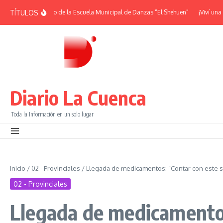
Saltar al contenido
TÍTULOS
8° Aniversario de la Escuela Municipal de Danzas “El Shehuen”
¡Viví una noch
Diario La Cuenca
Toda la Información en un solo lugar
Inicio
/
02 - Provinciales
/
Llegada de medicamentos: “Contar con este s
02 - Provinciales
Llegada de medicamento