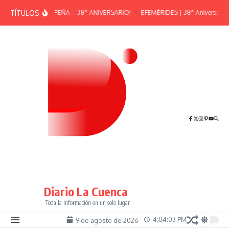
Saltar al contenido
TÍTULOS
¡GRAN PEÑA – 38° ANIVERSARIO!
EFEMÉRIDES | 38° Aniversario d
Diario La Cuenca
Toda la Información en un solo lugar
4:04:03 PM
9 de agosto de 2026