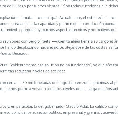
alta de lluvias y por fuertes vientos. “Son todas cuestiones que debe
mpliación del matadero municipal. Actualmente, el establecimiento e
ondos para ampliar la capacidad y permitir que la producción pueda di
 tratamiento, porque hay muchos aspectos técnicos y normativos que
 reuniones con Sergio Iraeta —quien también tiene a su cargo el áre
, se ha ido desplazando hacia el norte, alejándose de las costas sant
 Puerto Deseado.
tura, “evidentemente esa solución no ha funcionado”, ya que año tra
permitan recuperar niveles de actividad.
aron cerca de 30 mil toneladas de langostino en zonas próximas al p
 que nos permita volver a tener los niveles de descarga de años ant
ruz y, en particular, la del gobernador Claudio Vidal. La calificó co
En eso coincidimos el sector político, empresarial y gremial”, aseveró.