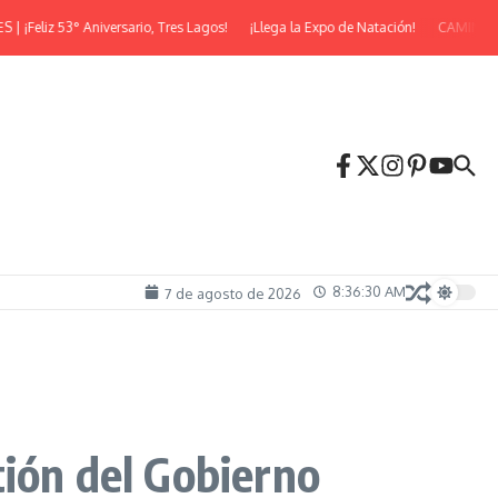
eliz 53° Aniversario, Tres Lagos!
¡Llega la Expo de Natación!
CAMINATA 
8:36:31 AM
7 de agosto de 2026
tión del Gobierno