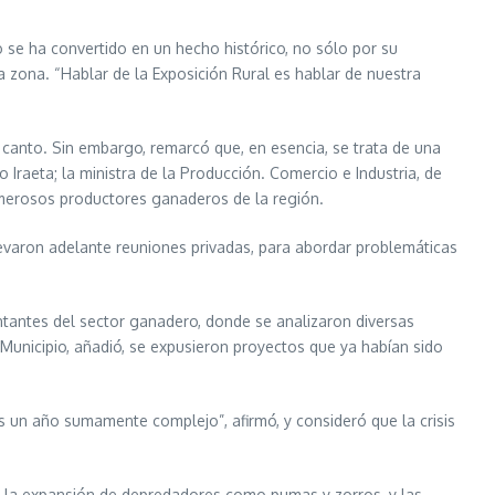
o se ha convertido en un hecho histórico, no sólo por su
 zona. “Hablar de la Exposición Rural es hablar de nuestra
 canto. Sin embargo, remarcó que, en esencia, se trata de una
 Iraeta; la ministra de la Producción. Comercio e Industria, de
numerosos productores ganaderos de la región.
 llevaron adelante reuniones privadas, para abordar problemáticas
entantes del sector ganadero, donde se analizaron diversas
 Municipio, añadió, se expusieron proyectos que ya habían sido
s un año sumamente complejo”, afirmó, y consideró que la crisis
s, la expansión de depredadores como pumas y zorros, y las