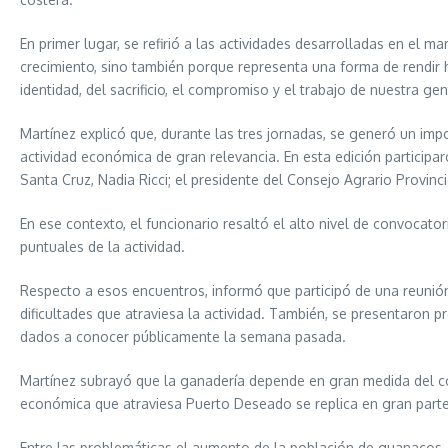
En primer lugar, se refirió a las actividades desarrolladas en el 
crecimiento, sino también porque representa una forma de rendir 
identidad, del sacrificio, el compromiso y el trabajo de nuestra gen
Martínez explicó que, durante las tres jornadas, se generó un imp
actividad económica de gran relevancia. En esta edición participaro
Santa Cruz, Nadia Ricci; el presidente del Consejo Agrario Provi
En ese contexto, el funcionario resaltó el alto nivel de convocato
puntuales de la actividad.
Respecto a esos encuentros, informó que participó de una reunión 
dificultades que atraviesa la actividad. También, se presentaron p
dados a conocer públicamente la semana pasada.
Martínez subrayó que la ganadería depende en gran medida del con
económica que atraviesa Puerto Deseado se replica en gran parte 
Entre las problemáticas el aumento de la población de guanacos, 