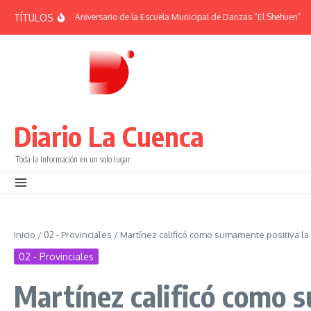
Saltar al contenido
TÍTULOS
MÉRIDES | 38° Aniversario de la Escuela Municipal de Danzas “El Shehuen”
¡Vi
Diario La Cuenca
Toda la Información en un solo lugar
Inicio
/
02 - Provinciales
/
Martínez calificó como sumamente positiva la
02 - Provinciales
Martínez calificó como 