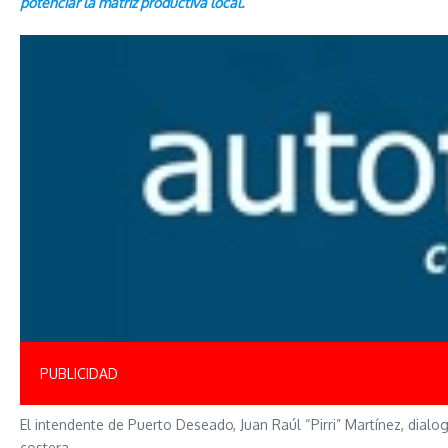
potenciar la matriz productiva local.
PUBLICIDAD
El intendente de Puerto Deseado, Juan Raúl “Pirri” Martínez, dialo
costera.