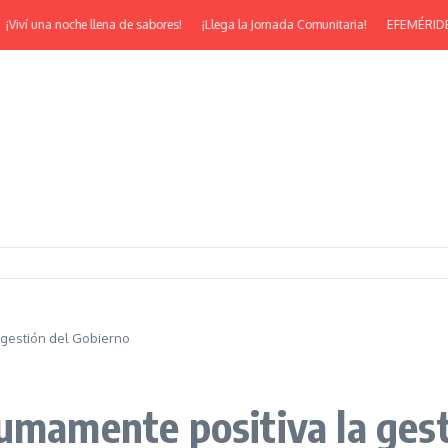
ví una noche llena de sabores!
¡Llega la Jornada Comunitaria!
EFEMÉRIDES | ¡F
 gestión del Gobierno
sumamente positiva la ges