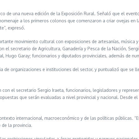
marco de una nueva edición de la Exposición Rural. Señaló que el event
homenaje a los primeros colonos que comenzaron a criar ovejas en la
te”, expresó.
ortante movimiento cultural con exposiciones de artesanías, música y
n el secretario de Agricultura, Ganadería y Pesca de la Nación, Sergio
ncial, Hugo Garay; funcionarios y diputados provinciales, además de 
ria de organizaciones e instituciones del sector, y puntualizó que se
con el secretario Sergio Iraeta, funcionarios, legisladores y repres
ropuestas que serán evaluadas a nivel provincial y nacional. Desde el
texto internacional, macroeconómico y de las políticas públicas. “E
de la provincia.
las restricciones vinculadas a áreas protegidas y parques nacionale