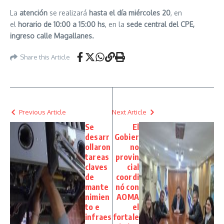
La
atención
se realizará
hasta el día miércoles 20
, en
el
horario de 10:00 a 15:00 hs
, en la
sede central del CPE,
ingreso calle Magallanes.
Share this Article
Previous Article
Next Article
Se
El
desarr
Gobier
ollaron
no
tareas
provin
claves
cial
de
coordi
mante
nó con
nimien
AOMA
to e
el
infraes
fortale