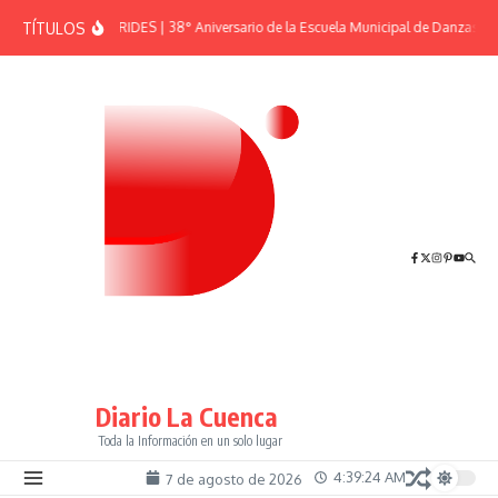
Saltar al contenido
TÍTULOS
EFEMÉRIDES | 38° Aniversario de la Escuela Municipal de Danzas “El
Diario La Cuenca
Toda la Información en un solo lugar
4:39:24 AM
7 de agosto de 2026