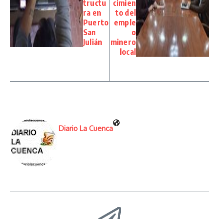
tructu
cimien
ra en
to del
Puerto
emple
San
o
Julián
minero
local
Diario La Cuenca