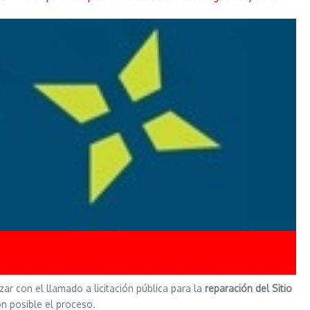
ar con el llamado a licitación pública para la
reparación del Sitio
on posible el proceso.