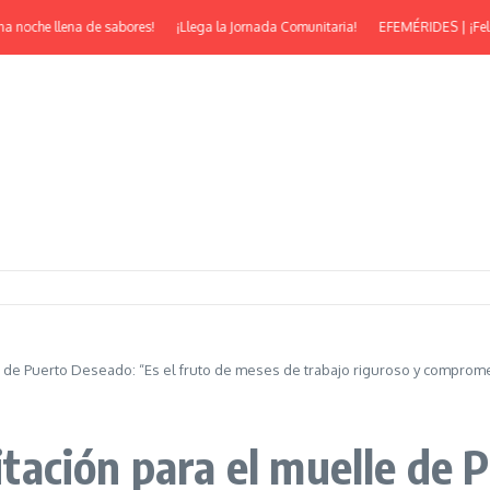
oche llena de sabores!
¡Llega la Jornada Comunitaria!
EFEMÉRIDES | ¡Feliz 53°
lle de Puerto Deseado: “Es el fruto de meses de trabajo riguroso y comprom
citación para el muelle de