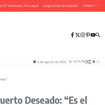
 Aniversario, Tres Lagos!
¡Llega la Expo de Natación!
CAMINATA NOCTUR
1:12:16 PM
6 de agosto de 2026
etido”
 Puerto Deseado: “Es el