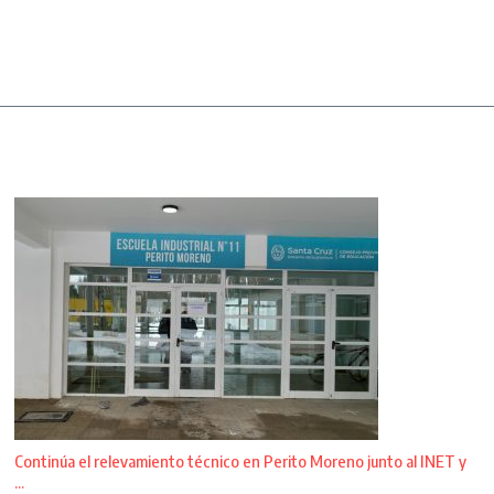
Continúa el relevamiento técnico en Perito Moreno junto al INET y
...