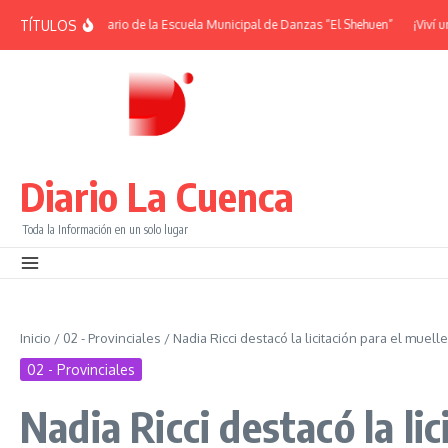
Saltar al contenido
TÍTULOS
| 38° Aniversario de la Escuela Municipal de Danzas “El Shehuen”
¡Viví una n
Diario La Cuenca
Toda la Información en un solo lugar
Inicio
/
02 - Provinciales
/
Nadia Ricci destacó la licitación para el mue
02 - Provinciales
Nadia Ricci destacó la li