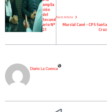
amplia
ción
del
Next Article
Secund
ario Nº
Marcial Cané – CPS Santa
21
Cruz
Diario La Cuenca