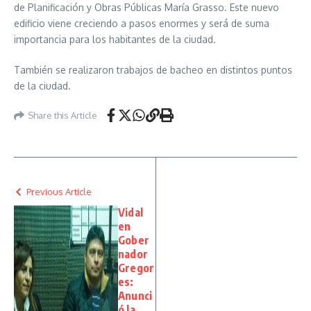
de Planificación y Obras Públicas María Grasso. Este nuevo
edificio viene creciendo a pasos enormes y será de suma
importancia para los habitantes de la ciudad.
También se realizaron trabajos de bacheo en distintos puntos
de la ciudad.
Share this Article
Previous Article
Vidal
en
Gober
nador
Gregor
es:
Anunci
ó la