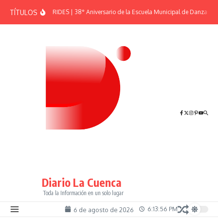
Saltar al contenido
TÍTULOS
EFEMÉRIDES | 38° Aniversario de la Escuela Municipal de Danzas “El
Diario La Cuenca
Toda la Información en un solo lugar
6:13:57 PM
6 de agosto de 2026