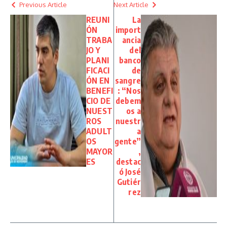
Previous Article
Next Article
REUNI
La
ÓN
import
TRABA
ancia
JO Y
del
PLANI
banco
FICACI
de
ÓN EN
sangre
BENEFI
: “Nos
CIO DE
debem
NUEST
os a
ROS
nuestr
ADULT
a
OS
gente”
MAYOR
,
ES
destac
ó José
Gutiér
rez