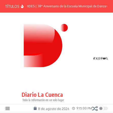
Saltar al contenido
TÍTULOS
EFEMÉRIDES | 38° Aniversario de la Escuela Municipal de Danzas “El 
Diario La Cuenca
Toda la Información en un solo lugar
9:15:00 PM
8 de agosto de 2026