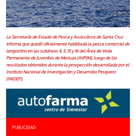
La Secretaría de Estado de Pesca y Acuicultura de Santa Cruz
informa que quedó oficialmente habilitada la pesca comercial de
langostino en las subáreas 4, 5, 15 y 16 del Área de Veda
Permanente de Juveniles de Merluza (AVPJM), luego de los
resultados obtenidos durante la prospección desarrollada por el
Instituto Nacional de Investigación y Desarrollo Pesquero
(INIDEP).
PUBLICIDAD