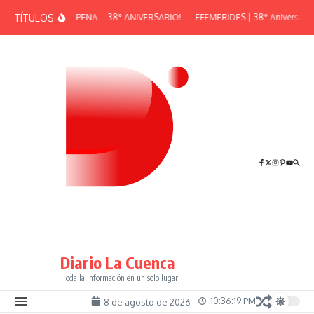
Saltar al contenido
TÍTULOS
¡GRAN PEÑA – 38° ANIVERSARIO!
EFEMÉRIDES | 38° Aniversario d
Diario La Cuenca
Toda la Información en un solo lugar
10:36:19 PM
8 de agosto de 2026