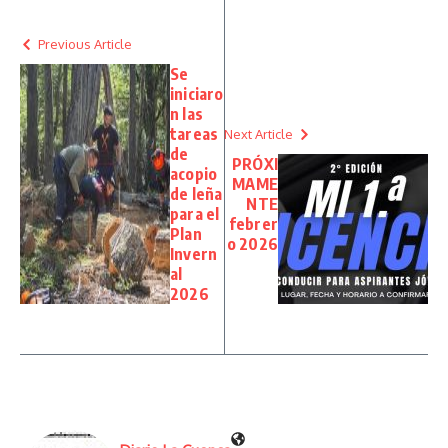
Previous Article
Se
iniciaro
n las
tareas
Next Article
de
PRÓXI
acopio
MAME
de leña
NTE
para el
febrer
Plan
o 2026
Invern
al
2026