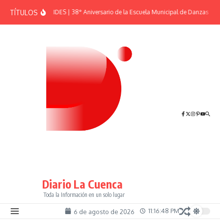
Saltar al contenido
TÍTULOS
EFEMÉRIDES | 38° Aniversario de la Escuela Municipal de Danzas “El 
Diario La Cuenca
Toda la Información en un solo lugar
11:16:48 PM
6 de agosto de 2026