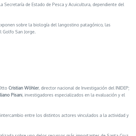
 la Secretaría de Estado de Pesca y Acuicultura, dependiente del
 exponen sobre la biología del langostino patagónico, las
l Golfo San Jorge.
 Otto
Cristian Wöhler
, director nacional de Investigación del INIDEP;
liano Pisan
i, investigadores especializados en la evaluación y el
tercambio entre los distintos actores vinculados a la actividad y
ctualizada sobre uno delos recursos más importantes de Santa Cruz.