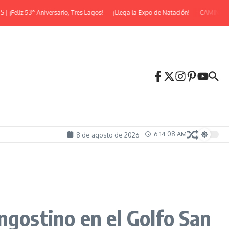
liz 53° Aniversario, Tres Lagos!
¡Llega la Expo de Natación!
CAMINATA N
6:14:09 AM
8 de agosto de 2026
ngostino en el Golfo San