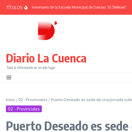
Saltar al contenido
TÍTULOS
RIDES | 38° Aniversario de la Escuela Municipal de Danzas “El Shehuen”
¡Viv
Diario La Cuenca
Toda la Información en un solo lugar
Inicio
/
02 - Provinciales
/
Puerto Deseado es sede de una jornada sobre
02 - Provinciales
Puerto Deseado es sede d