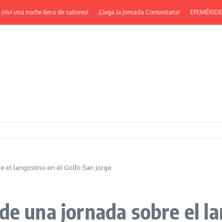
í una noche llena de sabores!
¡Llega la Jornada Comunitaria!
EFEMÉRIDES | ¡Fe
 el langostino en el Golfo San Jorge
e una jornada sobre el la