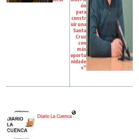
ón
para
constr
uir una
Santa
Cruz
con
más
oportu
nidade
s”
Diario La Cuenca