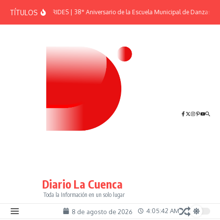
Saltar al contenido
TÍTULOS
EFEMÉRIDES | 38° Aniversario de la Escuela Municipal de Danzas “El
Diario La Cuenca
Toda la Información en un solo lugar
4:05:42 AM
8 de agosto de 2026