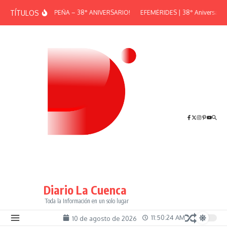
Saltar al contenido
TÍTULOS
¡GRAN PEÑA – 38° ANIVERSARIO!
EFEMÉRIDES | 38° Aniversario d
Diario La Cuenca
Toda la Información en un solo lugar
11:50:24 AM
10 de agosto de 2026