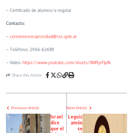
– Certificado de alumno/a regular
Contacto:
–
conveniosreciprocidad@css.gob.ar
– Teléfono: 2966-626181
– Video:
https://www.youtube.com/shorts/J1MRyrFIpfk
Share this Article
Previous Article
Next Article
Israel
Leguiz
dice
amón
que el
se