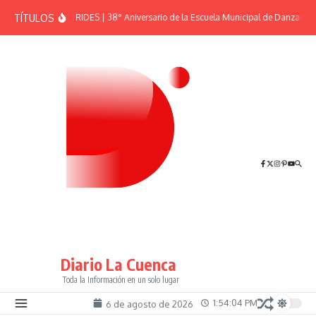
Saltar al contenido
TÍTULOS
EFEMÉRIDES | 38° Aniversario de la Escuela Municipal de Danzas “El
Diario La Cuenca
Toda la Información en un solo lugar
1:54:05 PM
6 de agosto de 2026