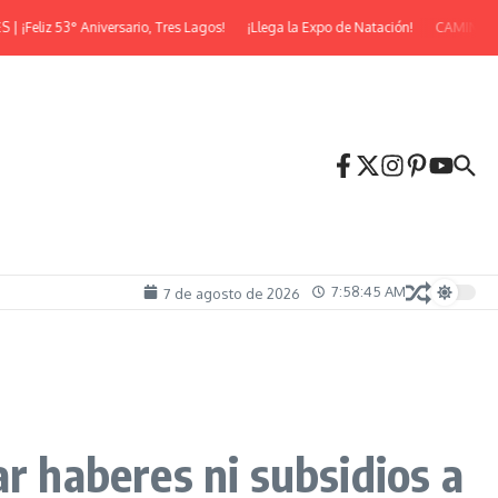
eliz 53° Aniversario, Tres Lagos!
¡Llega la Expo de Natación!
CAMINATA N
7:58:46 AM
7 de agosto de 2026
r haberes ni subsidios a