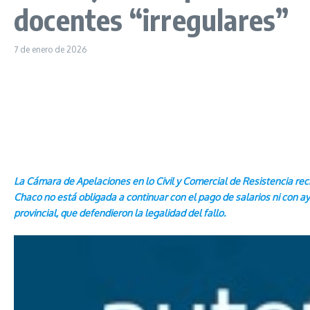
docentes “irregulares”
7 de enero de 2026
La Cámara de Apelaciones en lo Civil y Comercial de Resistencia rec
Chaco no está obligada a continuar con el pago de salarios ni con a
provincial, que defendieron la legalidad del fallo.