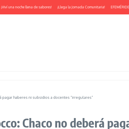
ví una noche llena de sabores!
¡Llega la Jornada Comunitaria!
EFEMÉRIDES | ¡F
á pagar haberes ni subsidios a docentes “irregulares”
occo: Chaco no deberá paga