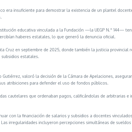
era insuficiente para demostrar la existencia de un plantel docente
.
institución educativa vinculada a la Fundación —la UEGP N.º 144— ten
rcibían haberes estatales, lo que generó la denuncia oficial.
anta Cruz en septiembre de 2025, donde también la justicia provincial
subsidios estatales.
o Gutiérrez, valoró la decisión de la Cámara de Apelaciones, asegura
sus atribiciones para defender el uso de fondos públicos.
das cautelares que ordenaban pagos, calificándolas de arbitrarias e 
uar con la financiación de salarios y subsidios a docentes vinculados a
. Las irregularidades incluyeron percepciones simultáneas de sueldos