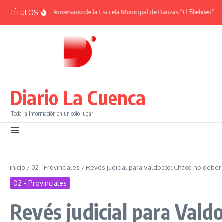
Saltar al contenido
TÍTULOS
ÉRIDES | 38° Aniversario de la Escuela Municipal de Danzas “El Shehuen”
¡Vi
Diario La Cuenca
Toda la Información en un solo lugar
Inicio
/
02 - Provinciales
/
Revés judicial para Valdocco: Chaco no deber
02 - Provinciales
Revés judicial para Vald