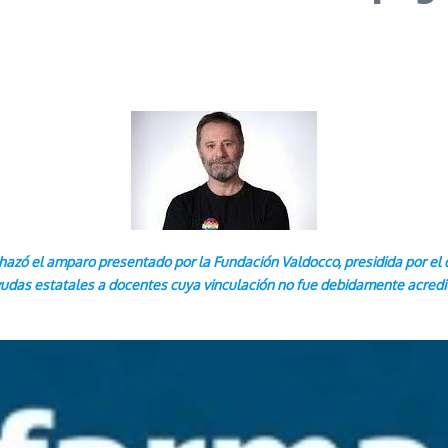
hazó el amparo presentado por la Fundación Valdocco, presidida por el d
yudas estatales a docentes cuya vinculación no fue debidamente acredit