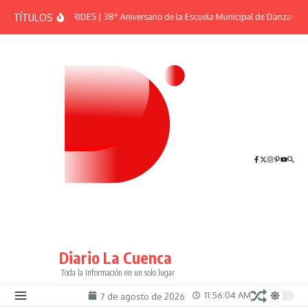
Saltar al contenido
TÍTULOS
EFEMÉRIDES | 38° Aniversario de la Escuela Municipal de Danzas “El
Diario La Cuenca
Toda la Información en un solo lugar
11:56:04 AM
7 de agosto de 2026