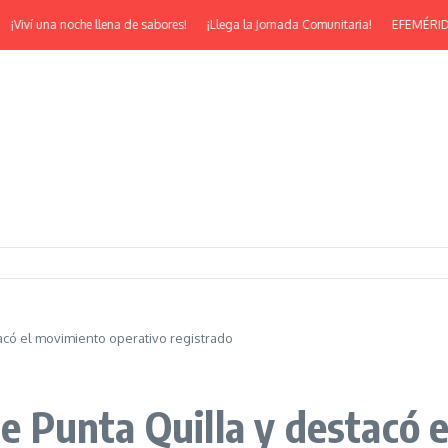
iví una noche llena de sabores!
¡Llega la Jornada Comunitaria!
EFEMÉRIDES | ¡
tacó el movimiento operativo registrado
 de Punta Quilla y destacó