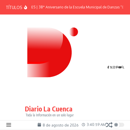
Saltar al contenido
TÍTULOS
EFEMÉRIDES | 38° Aniversario de la Escuela Municipal de Danzas “El Sh
Diario La Cuenca
Toda la Información en un solo lugar
3:40:59 AM
8 de agosto de 2026