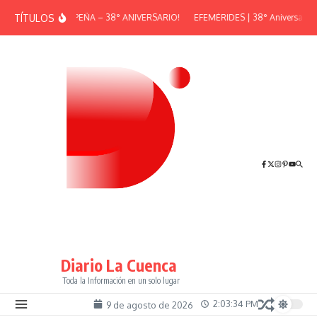
Saltar al contenido
TÍTULOS
¡GRAN PEÑA – 38° ANIVERSARIO!
EFEMÉRIDES | 38° Aniversario d
Diario La Cuenca
Toda la Información en un solo lugar
2:03:34 PM
9 de agosto de 2026