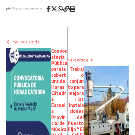
Share this Article
Previous Article
Convoc
atoria
Next Article
Pública
para la
Trabaj
cobert
o
ura de
conjun
Horas
to para
Cátedr
mejora
a
r las
Escuel
instala
a
ciones
Provin
del
cial de
Puesto
Música
Fijo “El