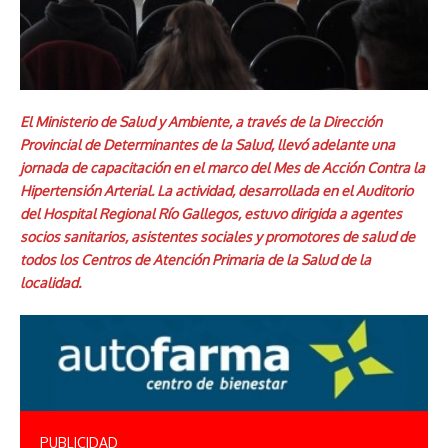
El Ministerio de Salud y Ambiente, a través de la Dirección
Provincial de Determinantes de la Salud, llevó adelante una
jornada de capacitación en el marco del Mes de Acción Contra la
Hipertensión Arterial. La actividad, desarrollada en el Auditorio
del Hospital Regional Río Gallegos, estuvo dirigida a agentes
socios sanitarios, asistentes sociales y promotores de salud de
todos los Centros de Atención Primaria de la Salud de la
localidad.
PUBLICIDAD