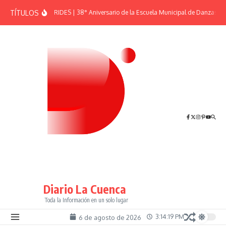
Saltar al contenido
TÍTULOS
EFEMÉRIDES | 38° Aniversario de la Escuela Municipal de Danzas “El
Diario La Cuenca
Toda la Información en un solo lugar
3:14:19 PM
6 de agosto de 2026