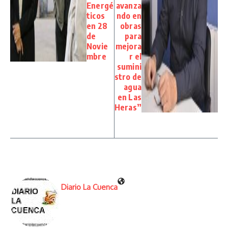
Energé
avanza
ticos
ndo en
en 28
obras
de
para
Novie
mejora
mbre
r el
sumini
stro de
agua
en Las
Heras”
Diario La Cuenca