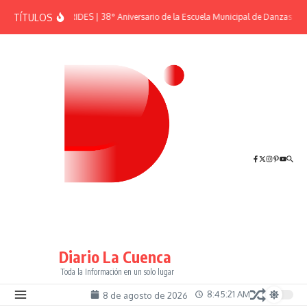
Saltar al contenido
TÍTULOS
EFEMÉRIDES | 38° Aniversario de la Escuela Municipal de Danzas “El 
Diario La Cuenca
Toda la Información en un solo lugar
8:45:21 AM
8 de agosto de 2026